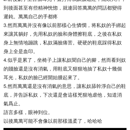
到後面甚至有些精神恍惚，就連回答萬萬的問話都變得
遲鈍。萬萬自己的手都疼
3.然而萬萬并沒有像以前那樣心生憐憫，将私奴的手綁起
來讓其躺好，先用私奴的臉和身體擦鞋底，之後在私奴
身上無情地蹦跳，私奴滿臉痛苦。硬硬的鞋底踩得私奴
身上全是血印。
4.似乎是累了，坐椅子上讓私奴聞自己的腳，然而看到奴
的賤臉還是沒有消氣，用鞋底又狠狠地抽了私奴十幾個
耳光，私奴的臉已經開始腫起來了。
5.然而萬萬還是沒有消氣的意思，讓私奴舔幹淨自己的鞋
底，并告訴私奴，下次還是會這樣兇狠地虐他，知道消
氣爲止。
語言多樣，眼神到位。
以後萬萬可能不會像以前那樣溫柔了，哈哈哈