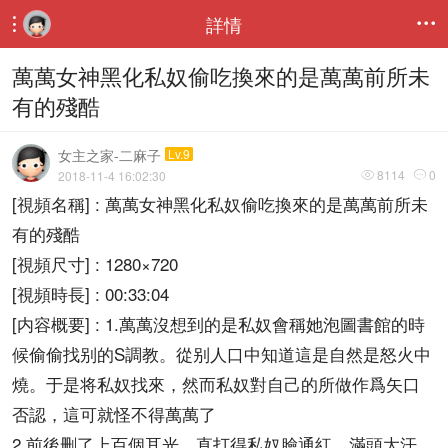
詳情


萬萬女神黑化私奴偷吃換來的是萬萬前所未
有的殘酷
女主之家-二麻子
Lv.9
8114
0
2018-11-4 16:02:30


[視頻名稱] : 萬萬女神黑化私奴偷吃換來的是萬萬前所未
有的殘酷
[視頻尺寸] : 1280×720
[視頻時長] : 00:33:04
[内容概要] : 1.萬萬沒想到的是私奴會稱她泡圖書館的時
候偷偷找别的S調教。從别人口中知道這是自然是怒火中
燒。于是将私奴找來，然而私奴對自己的所做作爲矢口
否認，這可就怪不得萬萬了
2.前後删了上百個耳光，直打得私奴臉通紅，滿頭大汗，