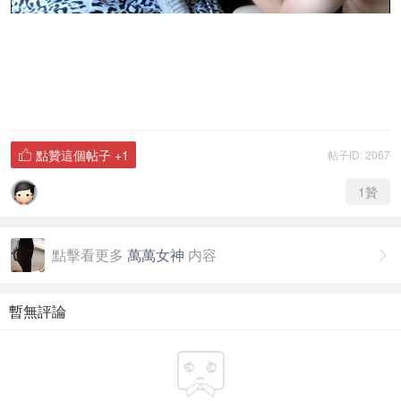
點贊這個帖子
+1
帖子ID: 2067

1
贊
點擊看更多
萬萬女神
内容

暫無評論
